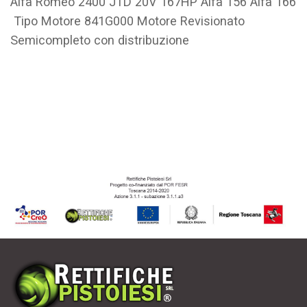
Alfa Romeo 2400 JTD 20V 167HP Alfa 156 Alfa 166
Tipo Motore
841G000
Motore Revisionato
Semicompleto con distribuzione