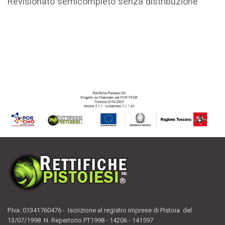
Revisionato semicompleto senza distribuzione
P.Iva: 01341760476 - Iscrizione al registro imprese di Pistoia del
13/07/1998 N. Repertorio PT1998 - 14206 - 141597