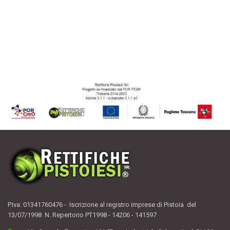
P.Iva: 01341760476 - Iscrizione al registro imprese di Pistoia del
13/07/1998 N. Repertorio PT1998 - 14206 - 141597