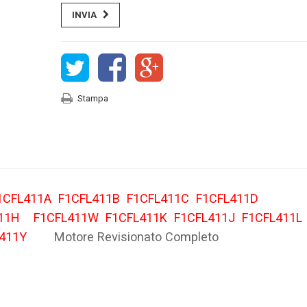
INVIA
Stampa
1CFL411A
F1CFL411B
F1CFL411C
F1CFL411D
411H
F1CFL411W
F1CFL411K
F1CFL411J
F1CFL411L
L411Y
Motore Revisionato Completo