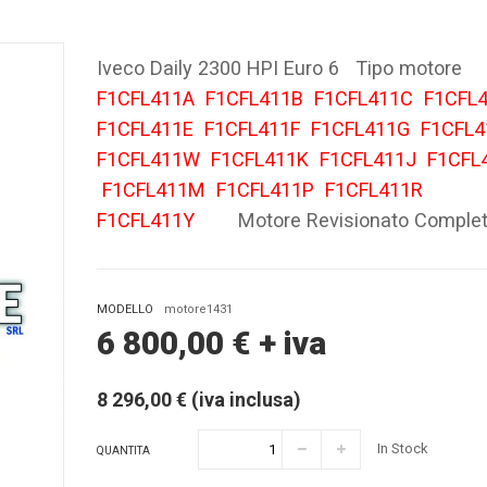
Iveco Daily 2300 HPI Euro 6 Tipo motore
F1CFL411A
F1CFL411B
F1CFL411C
F1CFL
F1CFL411E
F1CFL411F
F1CFL411G
F1CFL
F1CFL411W
F1CFL411K
F1CFL411J
F1CFL
F1CFL411M
F1CFL411P
F1CFL411R
F1CFL411Y
Motore Revisionato Comple
MODELLO
motore1431
6 800,00
€
+ iva
8 296,00 € (iva inclusa)
In Stock
QUANTITA