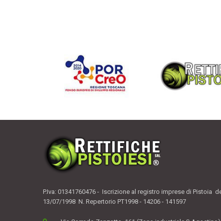
P.Iva: 01341760476 - Iscrizione al registro imprese di Pistoia d
13/07/1998 N. Repertorio PT1998 - 14206 - 141597