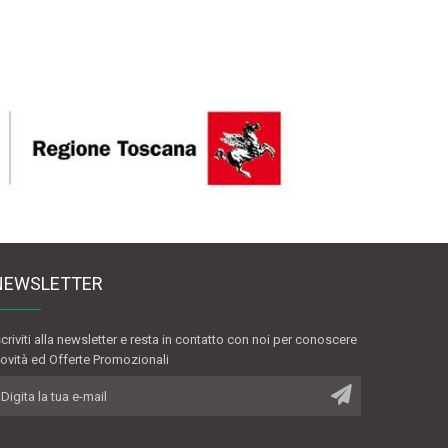
NEWSLETTER
scriviti alla newsletter e resta in contatto con noi per conoscere
ovità ed Offerte Promozionali