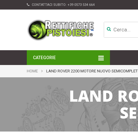
CONTATTACI SUBITO:
+39 0573 534 664
CATEGORIE
MOTORI
HOME
LAND ROVER 2200 MOTORE NUOVO SEMICOMPLET
TESTATE
CAMBI
LAND RO
APPARATI DI INIEZIONE
TURBINE
ALTRI ACCESSORI
S