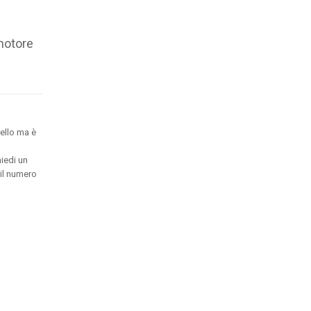
motore
ello ma è
hiedi un
 il numero