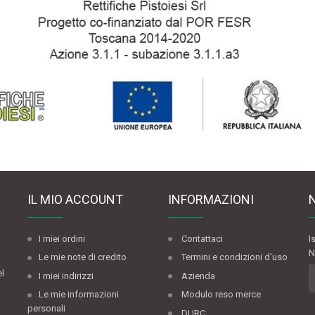
IL MIO ACCOUNT
INFORMAZIONI
I miei ordini
Contattaci
I
N
Le mie note di credito
Termini e condizioni d'uso
el
I miei indirizzi
Azienda
Le mie informazioni
Modulo reso merce
personali
DURC