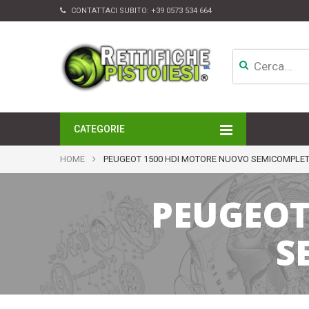
CONTATTACI SUBITO:
+39 0573 534 664
CATEGORIE
MOTORI
HOME
PEUGEOT 1500 HDI MOTORE NUOVO SEMICOMPLET
TESTATE
CAMBI
PEUGEOT
APPARATI DI INIEZIONE
TURBINE
ALTRI ACCESSORI
S