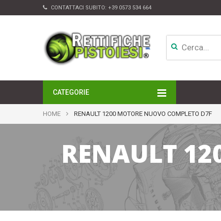
CONTATTACI SUBITO:
+39 0573 534 664
CATEGORIE
MOTORI
HOME
RENAULT 1200 MOTORE NUOVO COMPLETO D7F
TESTATE
CAMBI
RENAULT 12
APPARATI DI INIEZIONE
TURBINE
ALTRI ACCESSORI