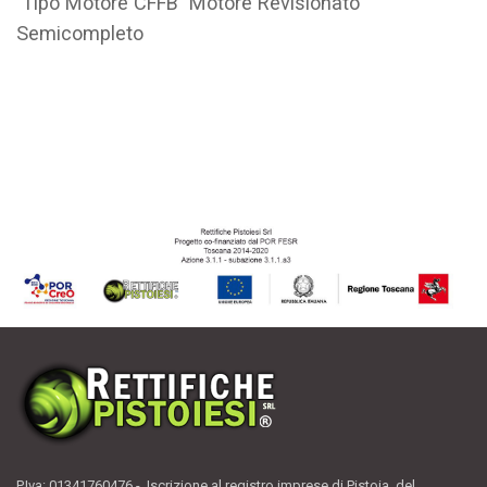
Tipo Motore CFFB Motore Revisionato
Semicompleto
P.Iva: 01341760476 - Iscrizione al registro imprese di Pistoia del