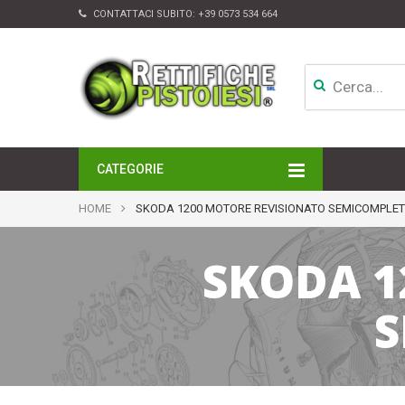
CONTATTACI SUBITO:
+39 0573 534 664
CATEGORIE
MOTORI
HOME
SKODA 1200 MOTORE REVISIONATO SEMICOMPLET
TESTATE
CAMBI
SKODA 1
APPARATI DI INIEZIONE
TURBINE
ALTRI ACCESSORI
S