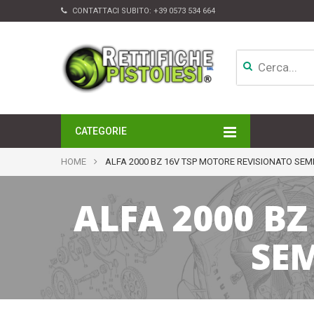
CONTATTACI SUBITO:
+39 0573 534 664
CATEGORIE
MOTORI
HOME
ALFA 2000 BZ 16V TSP MOTORE REVISIONATO SE
TESTATE
CAMBI
ALFA 2000 B
APPARATI DI INIEZIONE
TURBINE
ALTRI ACCESSORI
SE