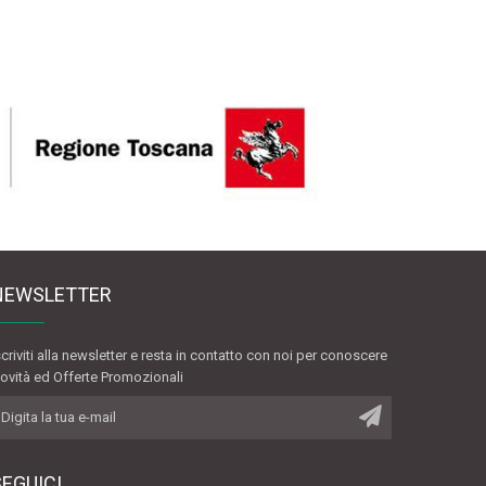
NEWSLETTER
scriviti alla newsletter e resta in contatto con noi per conoscere
ovità ed Offerte Promozionali
SEGUICI