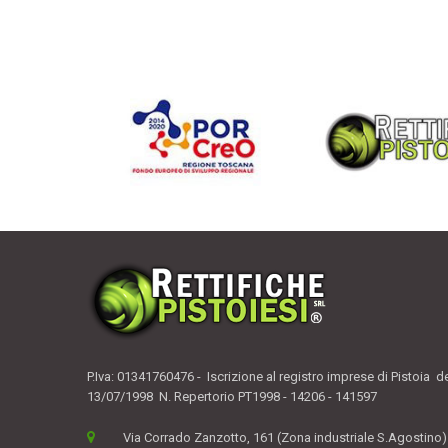
P.Iva: 01341760476 - Iscrizione al registro imprese di Pistoia d
13/07/1998 N. Repertorio PT1998 - 14206 - 141597
Via Corrado Zanzotto, 161 (Zona industriale S.Agostino)