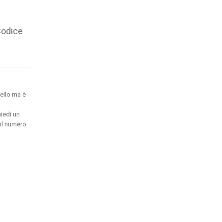
Codice
ello ma è
hiedi un
 il numero