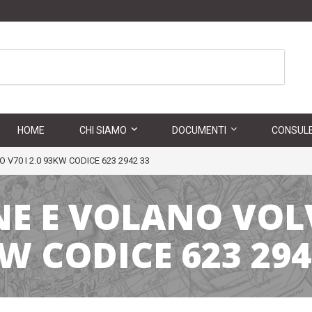
HOME
CHI SIAMO
DOCUMENTI
CONSULE
 V70 I 2.0 93KW CODICE 623 2942 33
NE E VOLANO VOLV
W CODICE 623 294