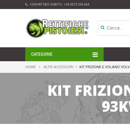
CONTATTACI SUBITO:
+39 0573 534 664
CATEGORIE
MOTORI
HOME
ALTRI ACCESSORI
KIT FRIZIONE E VOLANO VOLVO
TESTATE
CAMBI
KIT FRIZIO
APPARATI DI INIEZIONE
TURBINE
ALTRI ACCESSORI
93K