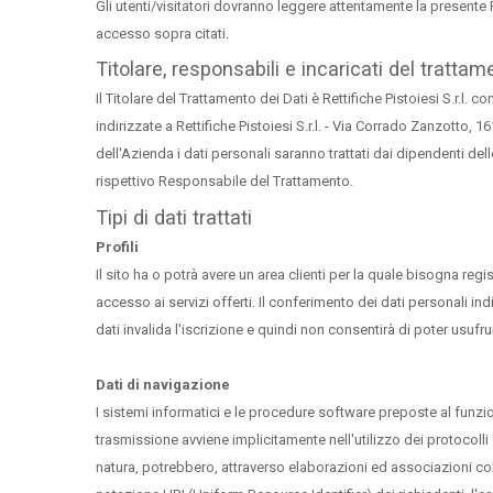
Gli utenti/visitatori dovranno leggere attentamente la presente
accesso sopra citati.
Titolare, responsabili e incaricati del trattam
Il Titolare del Trattamento dei Dati è Rettifiche Pistoiesi S.r.l.
indirizzate a Rettifiche Pistoiesi S.r.l. - Via Corrado Zanzotto, 
dell'Azienda i dati personali saranno trattati dai dipendenti dell
rispettivo Responsabile del Trattamento.
Tipi di dati trattati
Profili
Il sito ha o potrà avere un area clienti per la quale bisogna r
accesso ai servizi offerti. Il conferimento dei dati personali in
dati invalida l'iscrizione e quindi non consentirà di poter usufrui
Dati di navigazione
I sistemi informatici e le procedure software preposte al funzi
trasmissione avviene implicitamente nell'utilizzo dei protocolli
natura, potrebbero, attraverso elaborazioni ed associazioni con dati