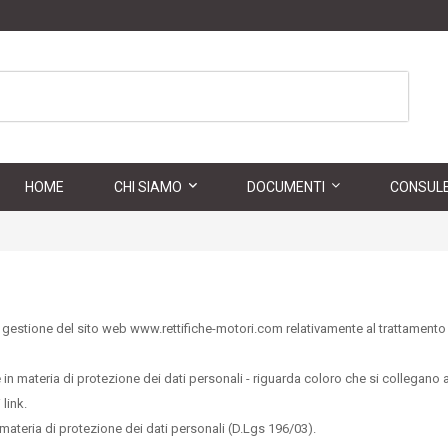
HOME
CHI SIAMO
DOCUMENTI
CONSULE
gestione del sito web www.rettifiche-motori.com relativamente al trattamento de
 in materia di protezione dei dati personali - riguarda coloro che si collegano a
 link.
 in materia di protezione dei dati personali (D.Lgs 196/03).