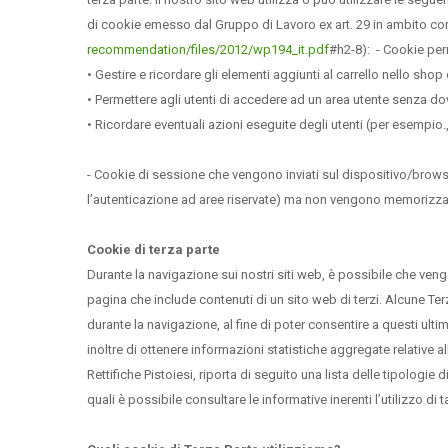
di cookie emesso dal Gruppo di Lavoro ex art. 29 in ambito com
recommendation/files/2012/wp194_it.pdf
#h2-8): - Cookie pe
•
Gestire e ricordare gli elementi aggiunti al carrello nello shop
•
Permettere agli utenti di accedere ad un area utente senza do
•
Ricordare eventuali azioni eseguite degli utenti (per esempi
- Cookie di sessione che vengono inviati sul dispositivo/browse
l’autenticazione ad aree riservate) ma non vengono memorizzati
Cookie di terza parte
Durante la navigazione sui nostri siti web, è possibile che veng
pagina che include contenuti di un sito web di terzi. Alcune Ter
durante la navigazione, al fine di poter consentire a questi ultim
inoltre di ottenere informazioni statistiche aggregate relative all
Rettifiche Pistoiesi, riporta di seguito una lista delle tipologie
quali è possibile consultare le informative inerenti l’utilizzo di 