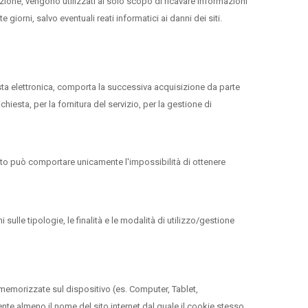
azione, vengono utilizzati al solo scopo di ricavare informazioni
giorni, salvo eventuali reati informatici ai danni dei siti.
posta elettronica, comporta la successiva acquisizione da parte
ichiesta, per la fornitura del servizio, per la gestione di
imento può comportare unicamente l'impossibilità di ottenere
 sulle tipologie, le finalità e le modalità di utilizzo/gestione
 memorizzate sul dispositivo (es. Computer, Tablet,
nte almeno il nome del sito internet dal quale il cookie stesso