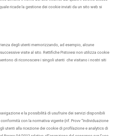
uale ricade la gestione dei cookie inviati da un sito web si
sperienza degli utenti memorizzando, ad esempio, alcune
uccessive visite al sito. Rettifiche Pistoiesi non utilizza cookie
entono di riconoscere i singoli utenti che visitano i nostri siti
avigazione e la possibilità di usufruire dei servizi disponibili
n conformità con la normativa vigente (rif. Provv “Individuazione
 utenti alla ricezione dei cookie di profilazione e analytics di
 nel Parere 04/2012 relativo all'esenzione dal consenso per l’uso