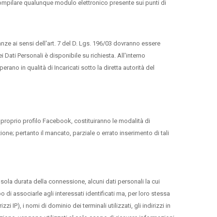
 compilare qualunque modulo elettronico presente sui punti di
tanze ai sensi dell'art. 7 del D. Lgs. 196/03 dovranno essere
 Dati Personali è disponibile su richiesta. All'interno
erano in qualità di Incaricati sotto la diretta autorità del
 proprio profilo Facebook, costituiranno le modalità di
one; pertanto il mancato, parziale o errato inserimento di tali
ola durata della connessione, alcuni dati personali la cui
di associarle agli interessati identificati ma, per loro stessa
i IP), i nomi di dominio dei terminali utilizzati, gli indirizzi in