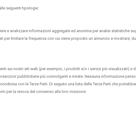
alle seguenti tipologie:
ere e analizzare informazioni aggregate ed anonime per analisi statistiche sugli a
ti per limitare la frequenza con cui viene proposto un annuncio e mostrare, du
i sui nostri siti web (per esempio, i prodotti e/o i servizi più visualizzati) e 
 inserzioni pubblicitarie più coinvolgenti e mirate. Nessuna informazione persona
ondivisa con le Terze Parti. Di seguito una lista delle Terze Parti che potrebber
e form per la revoca del consenso alla loro ricezione: