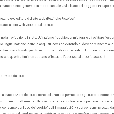
 un numero unico generato in modo casuale. Sulla base del soggetto in capo al q
etario e/o editore del sito web (Rettifiche Pistoiesi)
anei al sito web visitato dall'utente.
nella navigazione in rete. Utilizziamo i cookie per migliorare e facilitare l’e
lingua, nazione, carrello acquisti, ecc.) ed evitando di doverle reinserire alle s
 utenti dei siti web gestiti per proprie finalità di marketing. I cookie non ci cons
no che questi ultimi non abbiano effettuato l’accesso al proprio account.
 inviate dal sito:
 alcune sezioni del sito e sono utilizzati per permettere agli utenti la normale n
unzionare correttamente. Utilizziamo inoltre i cookie tecnici per tener traccia, i
el consenso per l’uso dei cookie” dell’8 maggio 2014) dei consensi prestati dagli
enti categorie di cookie tecnici, suddivisi in base alla classificazione proposta