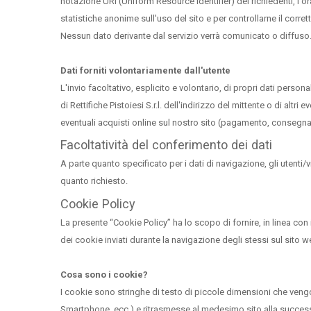
notazione URI (Uniform Resource Identifier) dei richiedenti, l'o
statistiche anonime sull'uso del sito e per controllarne il corret
Nessun dato derivante dal servizio verrà comunicato o diffuso
Dati forniti volontariamente dall'utente
L'invio facoltativo, esplicito e volontario, di propri dati perso
di Rettifiche Pistoiesi S.r.l. dell'indirizzo del mittente o di altr
eventuali acquisti online sul nostro sito (pagamento, consegna
Facoltatività del conferimento dei dati
A parte quanto specificato per i dati di navigazione, gli utenti/
quanto richiesto.
Cookie Policy
La presente “Cookie Policy” ha lo scopo di fornire, in linea con il
dei cookie inviati durante la navigazione degli stessi sul sito web
Cosa sono i cookie?
I cookie sono stringhe di testo di piccole dimensioni che vengo
Smartphone, ecc.) e ritrasmesse al medesimo sito alla successiv