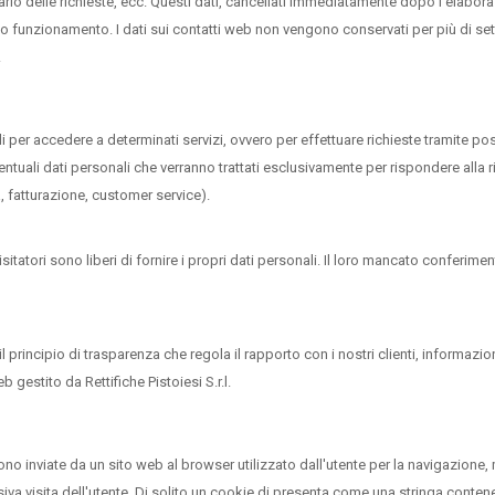
rario delle richieste, ecc. Questi dati, cancellati immediatamente dopo l'elabor
to funzionamento. I dati sui contatti web non vengono conservati per più di sette 
.
nali per accedere a determinati servizi, ovvero per effettuare richieste tramite 
i eventuali dati personali che verranno trattati esclusivamente per rispondere alla r
, fatturazione, customer service).
visitatori sono liberi di fornire i propri dati personali. Il loro mancato confer
 principio di trasparenza che regola il rapporto con i nostri clienti, informazioni
 gestito da Rettifiche Pistoiesi S.r.l.
no inviate da un sito web al browser utilizzato dall'utente per la navigazione,
a visita dell'utente. Di solito un cookie di presenta come una stringa contene