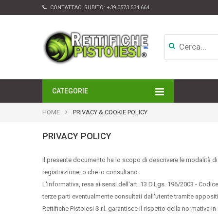
CONTATTACI SUBITO:
+39 0573 534 664
CATEGORIE
MOTORI
HOME
PRIVACY & COOKIE POLICY
TESTATE
CAMBI
PRIVACY POLICY
APPARATI DI INIEZIONE
TURBINE
Il presente documento ha lo scopo di descrivere le modalità di 
ALTRI ACCESSORI
registrazione, o che lo consultano.
L'informativa, resa ai sensi dell'art. 13 D.Lgs. 196/2003
- Codice
terze parti eventualmente consultati dall'utente tramite appositi
Rettifiche Pistoiesi S.r.l. garantisce il rispetto della normativa