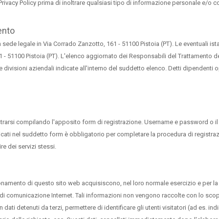
 Privacy Policy prima di inoltrare qualsiasi tipo di informazione personale e/o
ento
 con sede legale in Via Corrado Zanzotto, 161 - 51100 Pistoia (PT). Le eventuali is
161 - 51100 Pistoia (PT). L'elenco aggiornato dei Responsabili del Trattamento dei
e divisioni aziendali indicate all'interno del suddetto elenco. Detti dipendenti op
egistrarsi compilando l'apposito form di registrazione. Username e password o il
dicati nel suddetto form è obbligatorio per completare la procedura di registrazi
re dei servizi stessi.
onamento di questo sito web acquisiscono, nel loro normale esercizio e per la s
 di comunicazione Internet. Tali informazioni non vengono raccolte con lo scopo 
 detenuti da terzi, permettere di identificare gli utenti visitatori (ad es. indirizz