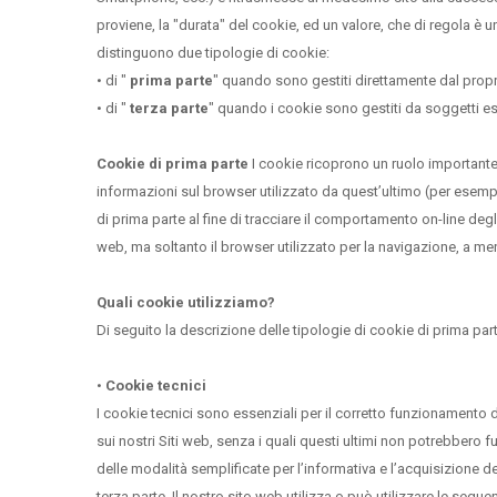
proviene, la "durata" del cookie, ed un valore, che di regola è
distinguono due tipologie di cookie:
•
di "
prima parte
" quando sono gestiti direttamente dal propri
•
di "
terza parte
" quando i cookie sono gestiti da soggetti estr
Cookie di prima parte
I cookie ricoprono un ruolo importante 
informazioni sul browser utilizzato da quest’ultimo (per esempio 
di prima parte al fine di tracciare il comportamento on-line degli
web, ma soltanto il browser utilizzato per la navigazione, a me
Quali cookie utilizziamo?
Di seguito la descrizione delle tipologie di cookie di prima parte
•
Cookie tecnici
I cookie tecnici sono essenziali per il corretto funzionamento di
sui nostri Siti web, senza i quali questi ultimi non potrebbero f
delle modalità semplificate per l’informativa e l’acquisizione d
terza parte. Il nostro sito web utilizza o può utilizzare le segu