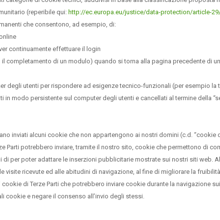
unitario (reperibile qui:
http://ec.europa.eu/justice/data-protection/article-
rmanenti che consentono, ad esempio, di:
 online
ver continuamente effettuare il login
o., il completamento di un modulo) quando si torna alla pagina precedente di 
r degli utenti per rispondere ad esigenze tecnico-funzionali (per esempio la t
 in modo persistente sul computer degli utenti e cancellati al termine della “
ano inviati alcuni cookie che non appartengono ai nostri domini (c.d. “cookie d
ze Parti potrebbero inviare, tramite il nostro sito, cookie che permettono di co
i di per poter adattare le inserzioni pubblicitarie mostrate sui nostri siti web. 
e visite ricevute ed alle abitudini di navigazione, al fine di migliorare la fruibil
 di cookie di Terze Parti che potrebbero inviare cookie durante la navigazione sui 
tali cookie e negare il consenso all’invio degli stessi.