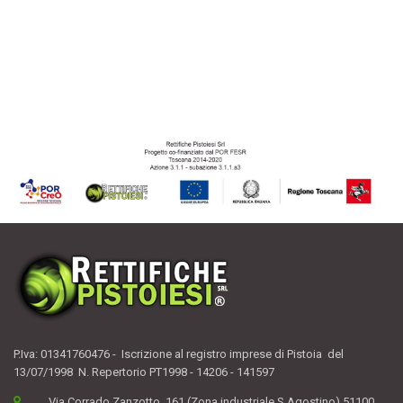
P.Iva: 01341760476 - Iscrizione al registro imprese di Pistoia del
13/07/1998 N. Repertorio PT1998 - 14206 - 141597
Via Corrado Zanzotto, 161 (Zona industriale S.Agostino) 51100