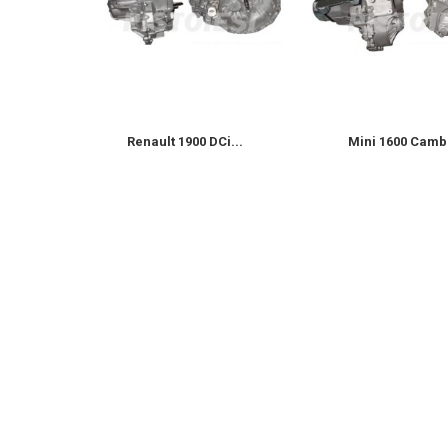
D 8V...
Renault 1900 DCi...
Mini 1600 Cambi