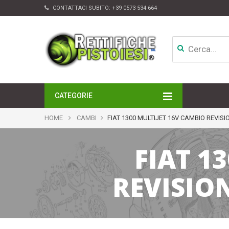
CONTATTACI SUBITO:
+39 0573 534 664
CATEGORIE
MOTORI
HOME
CAMBI
FIAT 1300 MULTIJET 16V CAMBIO REVI
TESTATE
CAMBI
FIAT 1
APPARATI DI INIEZIONE
TURBINE
ALTRI ACCESSORI
REVISIO