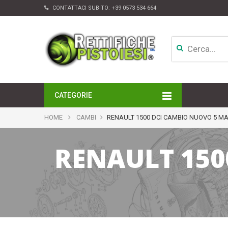
CONTATTACI SUBITO:
+39 0573 534 664
CATEGORIE
MOTORI
HOME
CAMBI
RENAULT 1500 DCI CAMBIO NUOVO 5 M
TESTATE
CAMBI
RENAULT 150
APPARATI DI INIEZIONE
TURBINE
ALTRI ACCESSORI