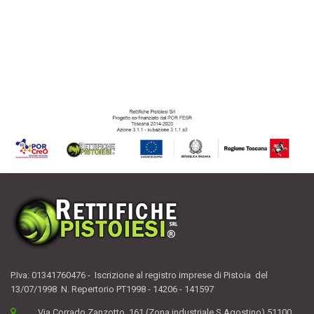
P.Iva: 01341760476 - Iscrizione al registro imprese di Pistoia del
13/07/1998 N. Repertorio PT1998 - 14206 - 141597
Via Corrado Zanzotto, 161 (Zona industriale S.Agostino) 51100