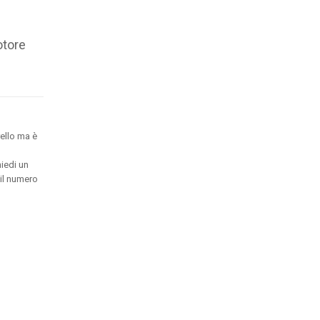
otore
ello ma è
hiedi un
 il numero