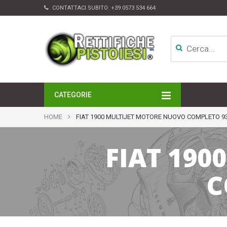
CONTATTACI SUBITO:
+39 0573 534 664
CATEGORIE
MOTORI
HOME
FIAT 1900 MULTIJET MOTORE NUOVO COMPLETO 9
TESTATE
CAMBI
FIAT 190
APPARATI DI INIEZIONE
TURBINE
ALTRI ACCESSORI
C