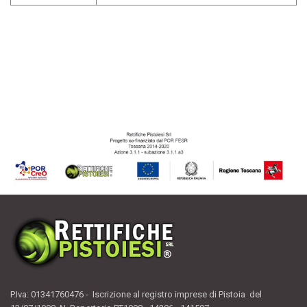
P.Iva: 01341760476 - Iscrizione al registro imprese di Pistoia del