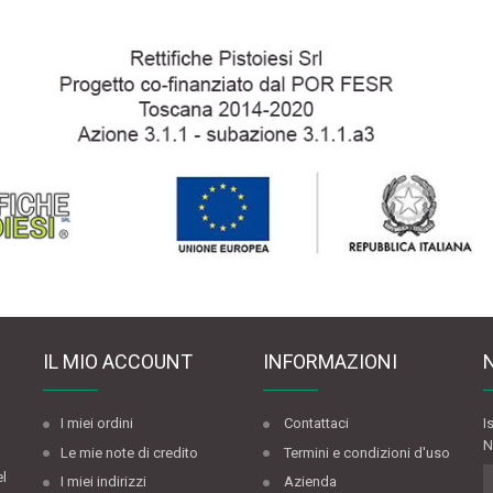
IL MIO ACCOUNT
INFORMAZIONI
I miei ordini
Contattaci
I
N
Le mie note di credito
Termini e condizioni d'uso
el
I miei indirizzi
Azienda