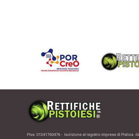
P.Iva: 01341760476 - Iscrizione al registro imprese di Pistoia d