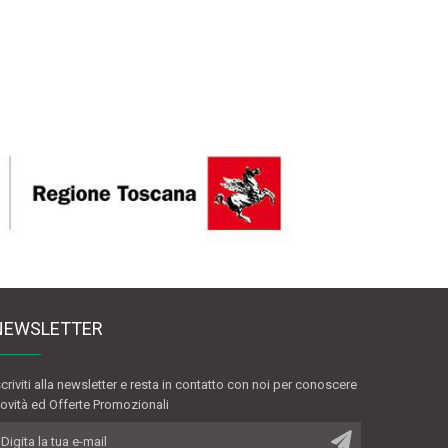
NEWSLETTER
scriviti alla newsletter e resta in contatto con noi per conoscere
ovità ed Offerte Promozionali