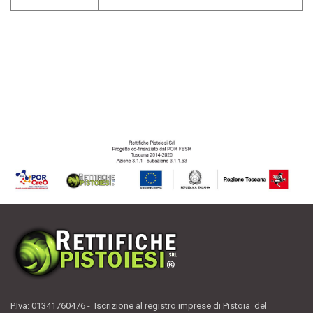
P.Iva: 01341760476 - Iscrizione al registro imprese di Pistoia del