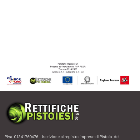
P.Iva: 01341760476 - Iscrizione al registro imprese di Pistoia del