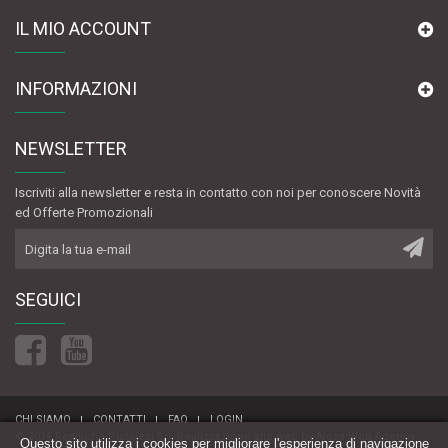
IL MIO ACCOUNT
INFORMAZIONI
NEWSLETTER
Iscriviti alla newsletter e resta in contatto con noi per conoscere Novità
ed Offerte Promozionali
SEGUICI
CHI SIAMO
CONTATTI
FAQ
LOGIN
© 2016 Rettifiche Pistoiesi Srl.
Realizzazione sito web
by
Aiosa Web Agency
Questo sito utilizza i cookies per migliorare l'esperienza di navigazione