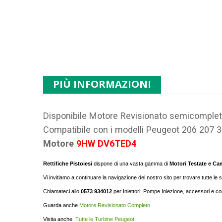
PIÙ INFORMAZIONI
Disponibile Motore Revisionato semicomple
Compatibile con i modelli Peugeot 206 207 
Motore
9HW DV6TED4
Rettifiche Pistoiesi
dispone di una vasta gamma di
Motori Testate e Ca
Vi invitiamo a continuare la navigazione del nostro sito per trovare tutte le 
Chiamateci allo
0573 934012
per
Iniettori, Pompe Iniezione, accessori e c
Guarda anche
Motore Revisionato Completo
Visita anche
Tutte le Turbine Peugeot