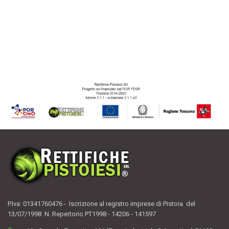
P.Iva: 01341760476 - Iscrizione al registro imprese di Pistoia del
13/07/1998 N. Repertorio PT1998 - 14206 - 141597