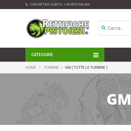
CONTATTACI SUBITO:
+39 0573 534 664
CATEGORIE
MOTORI
HOME
TURBINE
GM ( TUTTE LE TURBINE )
TESTATE
CAMBI
APPARATI DI INIEZIONE
GM 
TURBINE
ALTRI ACCESSORI