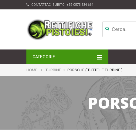
CONTATTACI SUBITO:
+39 0573 534 664
CATEGORIE
MOTORI
HOME
TURBINE
PORSCHE ( TUTTE LE TURBINE )
TESTATE
CAMBI
APPARATI DI INIEZIONE
PORSC
TURBINE
ALTRI ACCESSORI