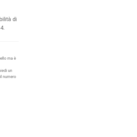
ilità di
4.
ello ma è
hiedi un
 il numero