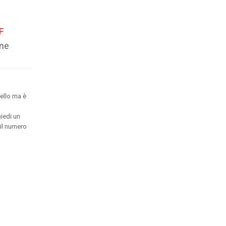
F
one
ello ma è
hiedi un
 il numero