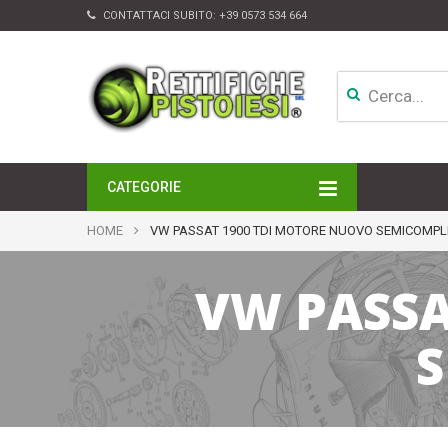
CONTATTACI SUBITO:
+39 0573 534 664
CATEGORIE
MOTORI
HOME
VW PASSAT 1900 TDI MOTORE NUOVO SEMICOMPL
TESTATE
CAMBI
VW PASSA
APPARATI DI INIEZIONE
TURBINE
ALTRI ACCESSORI
S