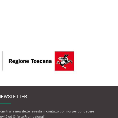
NEWSLETTER
scriviti alla newsletter e resta in contatto con noi per conoscere
ovità ed Offerte Promozionali