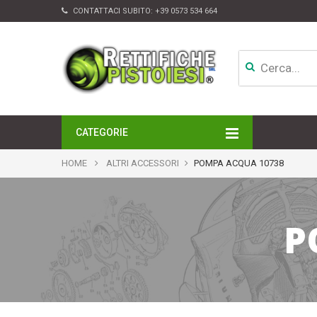
CONTATTACI SUBITO:
+39 0573 534 664
CATEGORIE
MOTORI
HOME
ALTRI ACCESSORI
POMPA ACQUA 10738
TESTATE
CAMBI
APPARATI DI INIEZIONE
P
TURBINE
ALTRI ACCESSORI