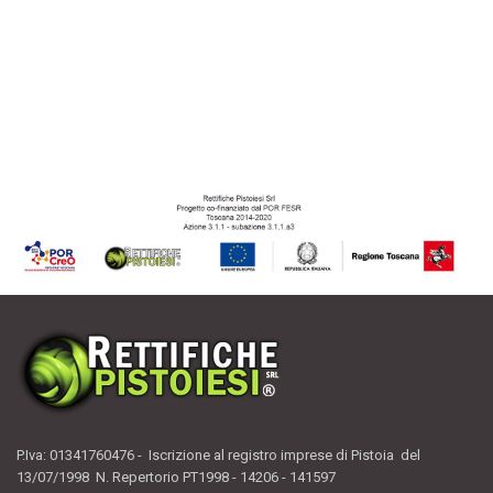
P.Iva: 01341760476 - Iscrizione al registro imprese di Pistoia del
13/07/1998 N. Repertorio PT1998 - 14206 - 141597