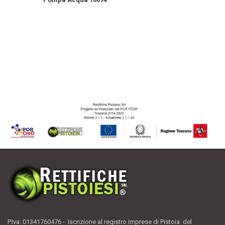
P.Iva: 01341760476 - Iscrizione al registro imprese di Pistoia del