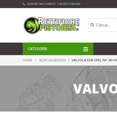
CONTATTACI SUBITO:
+39 0573 534 664
CATEGORIE
MOTORI
HOME
ALTRI ACCESSORI
VALVOLA EGR OPEL RIF. 8513
TESTATE
CAMBI
APPARATI DI INIEZIONE
VALVOL
TURBINE
ALTRI ACCESSORI