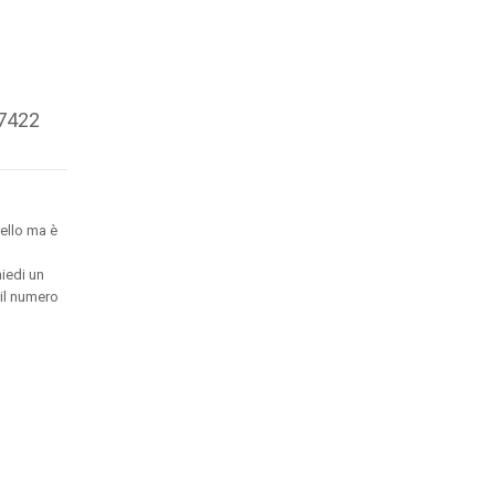
77422
ello ma è
hiedi un
 il numero