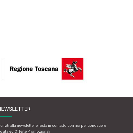
NEWSLETTER
scriviti alla newsletter e resta in contatto con noi per conoscere
ovità ed Offerte Promozionali