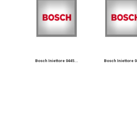
45...
Bosch Iniettore 0445...
Bosch Iniettore 0