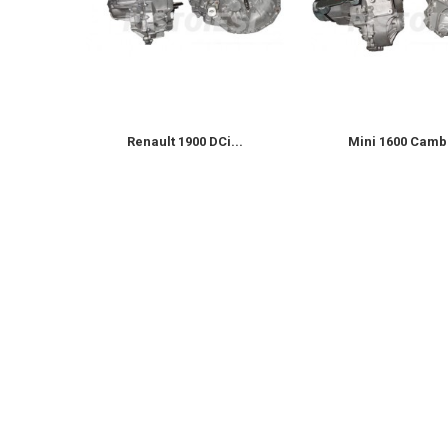
D 8V...
Renault 1900 DCi...
Mini 1600 Cambi