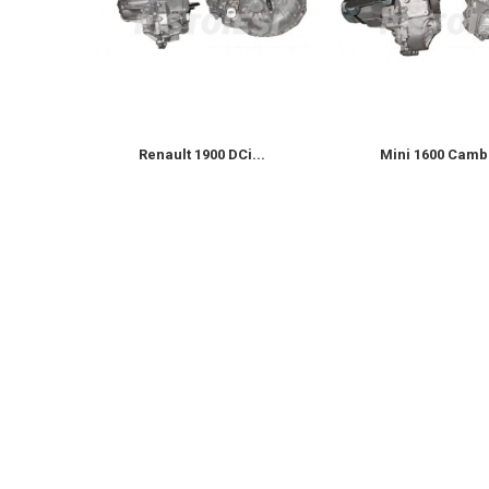
D 8V...
Renault 1900 DCi...
Mini 1600 Cambi