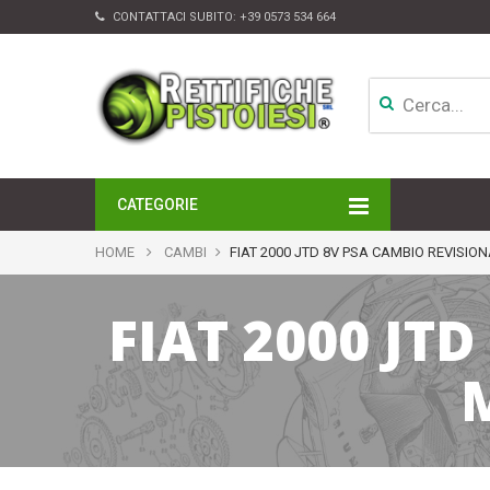
CONTATTACI SUBITO:
+39 0573 534 664
CATEGORIE
MOTORI
HOME
CAMBI
FIAT 2000 JTD 8V PSA CAMBIO REVISI
TESTATE
CAMBI
FIAT 2000 JT
APPARATI DI INIEZIONE
TURBINE
ALTRI ACCESSORI